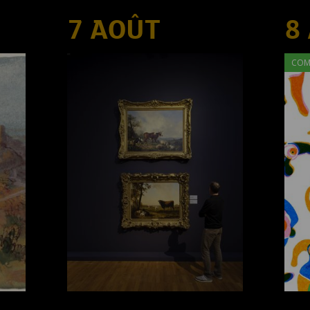
7 AOÛT
8
COM