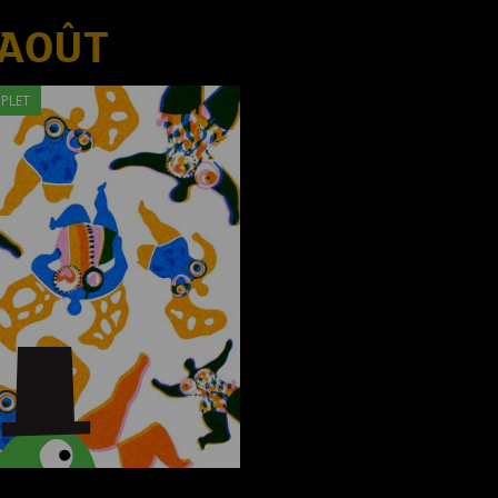
 AOÛT
PLET