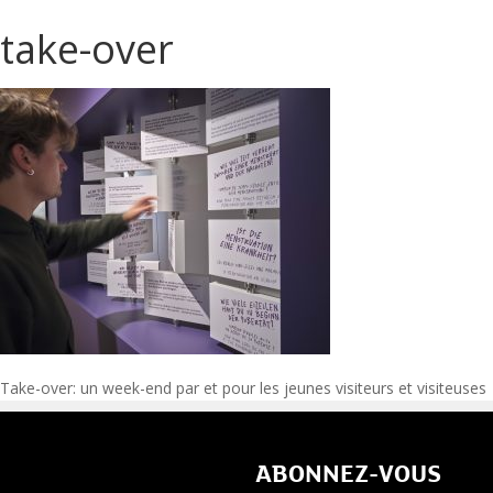
take-over
Navigation
Take-over: un week-end par et pour les jeunes visiteurs et visiteuses
de
ABONNEZ-VOUS
l’article