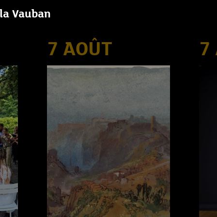
lla Vauban
7 AOÛT
7