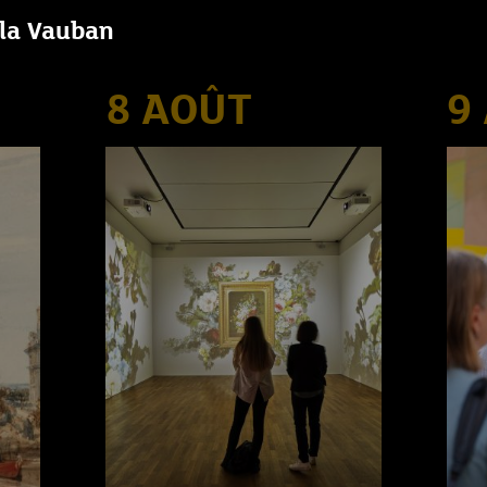
lla Vauban
8 AOÛT
9