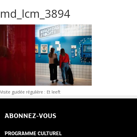
md_lcm_3894
Navigation
Visite guidée régulière : Et leeft
de
ABONNEZ-VOUS
l’article
PROGRAMME CULTUREL