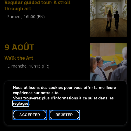
Regular guided tour: A stroll
through art
Samedi, 16h00 (EN)
Visite guidée
(
Tout public
)
9 AOÛT
Walk the Art
Dimanche, 10h15 (FR)
Visite guidée
(
Tout public
)
Nous utilisons des cookies pour vous offrir la meilleure
expérience sur notre site.
Vous trouverez plus d'informations à ce sujet dans les
réglages
.
-
Notice légale
Déclaration d’accessibilité
ACCEPTER
REJETER
Copyright © 2026, Lëtzebuerg City Museum. Tous droits réservés
made by Apart