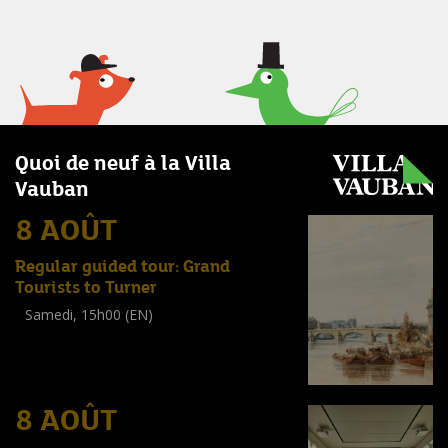
Quoi de neuf à la Villa
Vauban
8 AOÛT
Regular guided tour: Grand
Tourists to Turner
Samedi, 15h00 (EN)
Visite guidée
(
Tout public
)
8 AOÛT