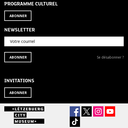
PROGRAMME CULTUREL
ABONNER
NEWSLETTER
Votre courriel
S'ABONNER
Se
ABONNER
Se désabonner ?
À
désabonner
LA
de
NEWSLETTER
la
newsletter
INVITATIONS
?
ABONNER