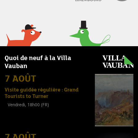
Quoi de neuf à la Villa
Vauban
7 AOÛT
Visite guidée régulière : Grand
Tourists to Turner
Vendredi, 18h00 (FR)
Visite guidée
(
Tout public
)
7 AOÛT