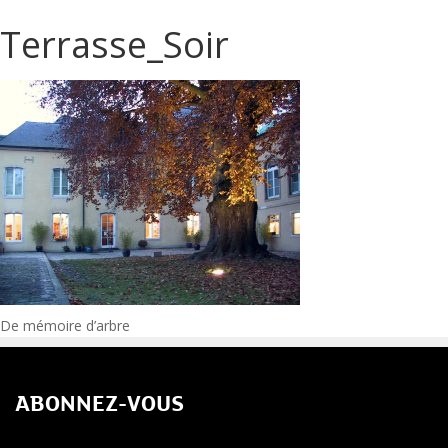
Terrasse_Soir
Navigation
De mémoire d’arbre
de
ABONNEZ-VOUS
l’article