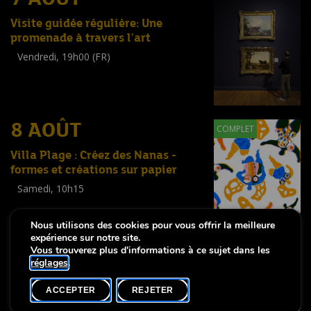
Visite guidée régulière: Une
promenade à travers l'art
Vendredi, 19h00 (FR)
Visite guidée
(
Tout public
)
8 AOÛT
COMPLET
Villa Plage : Créez des Nanas -
formes et créations sur papier
Samedi, 10h15
Workshop
(
Enfants
,
Familles
,
Adultes
)
Nous utilisons des cookies pour vous offrir la meilleure
expérience sur notre site.
Vous trouverez plus d'informations à ce sujet dans les
réglages
.
-
Notice légale
Déclaration d’accessibilité
ACCEPTER
REJETER
Copyright © 2026, Lëtzebuerg City Museum. Tous droits réservés
made by Apart