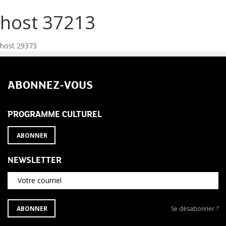
host 37213
Navigation
host 29373
de
ABONNEZ-VOUS
l’article
PROGRAMME CULTUREL
ABONNER
NEWSLETTER
Votre courriel
S'ABONNER
Se
ABONNER
Se désabonner ?
À
désabonner