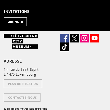
LA
de
NEWSLETTER
la
newsletter
INVITATIONS
?
ABONNER
ADRESSE
14, rue du Saint-Esprit
L-1475 Luxembourg
PLAN DE SITUATION
CONTACTEZ-NOUS
HEURES D'OUVERTURE