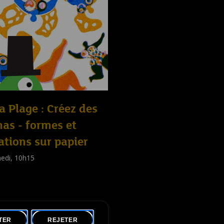
la Plage : Créez des
as - formes et
ations sur papier
edi, 10h15
shop
nts
,
Familles
,
Adultes
)
TER
REJETER