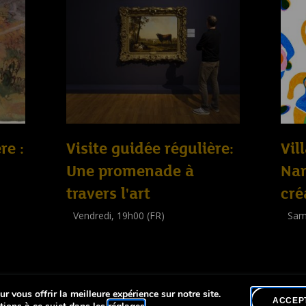
re :
Visite guidée régulière:
Vil
Une promenade à
Nan
travers l'art
cré
Vendredi, 19h00 (FR)
Sam
Visite guidée
Work
(
Tout public
)
(
Enfa
r vous offrir la meilleure expérience sur notre site.
lité
ACCEP