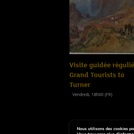
Visite guidée réguliè
Grand Tourists to
Turner
Vendredi, 18h00 (FR)
Visite guidée
(
Tout public
)
Nous utilisons des cookies pou
-
Notice légale
Déclaration d’accessibi