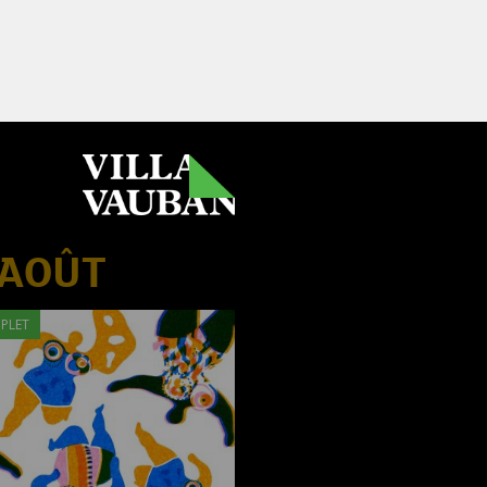
 AOÛT
PLET