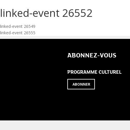
linked-event 26552
Navigation
linked-event 26549
linked-event 26555
de
l’article
ABONNEZ-VOUS
PROGRAMME CULTUREL
ABONNER