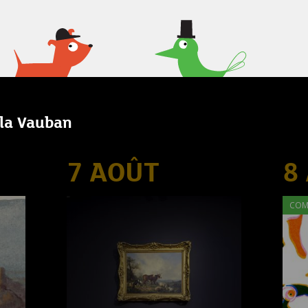
lla Vauban
7 AOÛT
8
COM