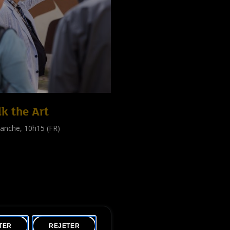
k the Art
anche, 10h15 (FR)
e guidée
public
)
TER
REJETER