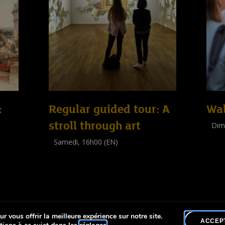
:
Regular guided tour: A
Wal
stroll through art
Dim
Visit
Samedi, 16h00 (EN)
(
Tout 
Visite guidée
(
Tout public
)
r vous offrir la meilleure expérience sur notre site.
lité
ACCEP