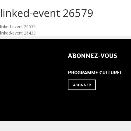
linked-event 26579
Navigation
linked-event 26576
linked-event 26433
de
l’article
ABONNEZ-VOUS
PROGRAMME CULTUREL
ABONNER