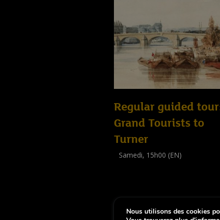
Regular guided tour
Grand Tourists to
Turner
Samedi, 15h00 (EN)
Visite guidée
(
Tout public
)
Nous utilisons des cookies pou
-
Notice légale
Déclaration d’accessibi