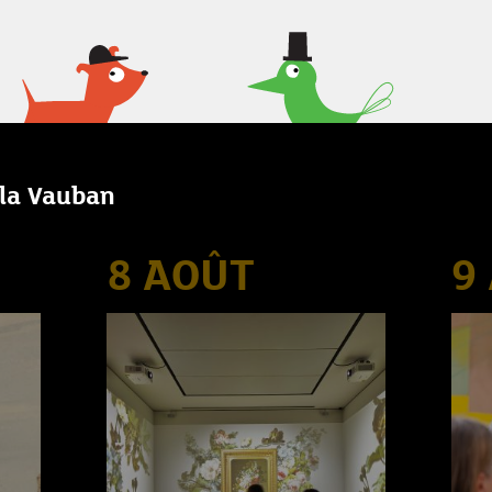
lla Vauban
8 AOÛT
9