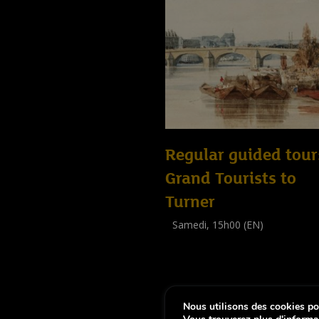
Regular guided tour
Grand Tourists to
Turner
Samedi, 15h00 (EN)
Visite guidée
(
Tout public
)
Nous utilisons des cookies pou
-
Notice légale
Déclaration d’accessibi