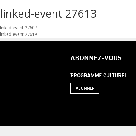
linked-event 27613
Navigation
linked-event 27607
linked-event 27619
de
l’article
ABONNEZ-VOUS
PROGRAMME CULTUREL
ABONNER