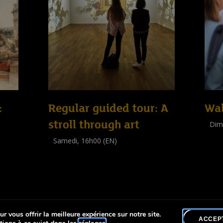
:
Regular guided tour: A
Wal
stroll through art
Dim
Visit
Samedi, 16h00 (EN)
(
Tout 
Visite guidée
(
Tout public
)
r vous offrir la meilleure expérience sur notre site.
lité
ACCEP