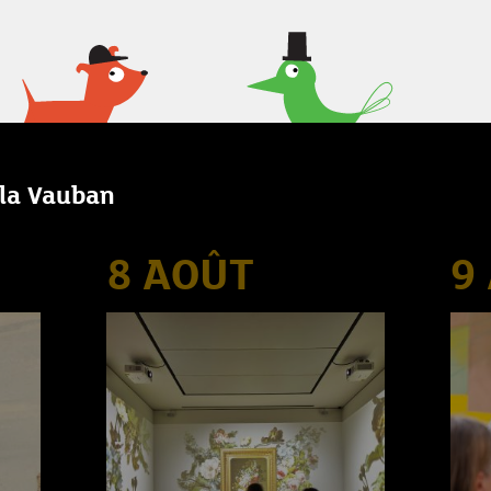
lla Vauban
8 AOÛT
9