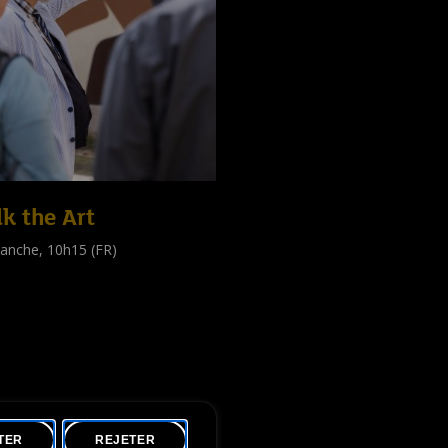
k the Art
anche, 10h15 (FR)
e guidée
public
)
TER
REJETER