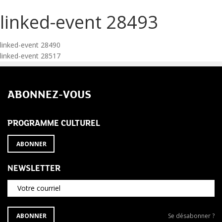
linked-event 28493
Navigation
linked-event 28490
linked-event 28517
de
l’article
ABONNEZ-VOUS
PROGRAMME CULTUREL
ABONNER
NEWSLETTER
Votre courriel
S'ABONNER
Se
ABONNER
Se désabonner ?