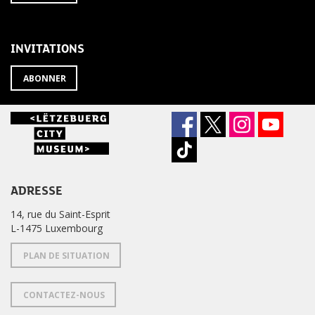
À
désabonner
LA
de
NEWSLETTER
la
newsletter
INVITATIONS
?
ABONNER
ADRESSE
14, rue du Saint-Esprit
L-1475 Luxembourg
PLAN DE SITUATION
CONTACTEZ-NOUS