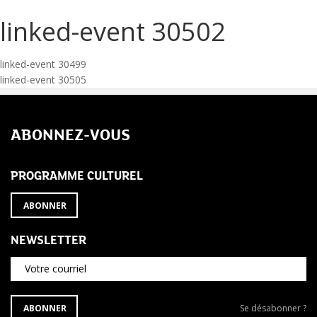
linked-event 30502
Navigation
linked-event 30499
linked-event 30505
de
l’article
ABONNEZ-VOUS
PROGRAMME CULTUREL
ABONNER
NEWSLETTER
Votre courriel
S'ABONNER
Se
ABONNER
Se désabonner ?