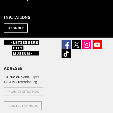
À
désabonner
LA
de
NEWSLETTER
la
newsletter
INVITATIONS
?
ABONNER
ADRESSE
14, rue du Saint-Esprit
L-1475 Luxembourg
PLAN DE SITUATION
CONTACTEZ-NOUS