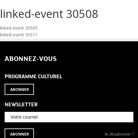
linked-event 30508
Navigation
linked-event 30505
linked-event 30511
de
l’article
ABONNEZ-VOUS
PROGRAMME CULTUREL
ABONNER
NEWSLETTER
Votre courriel
S'ABONNER
Se
ABONNER
Se désabonner ?