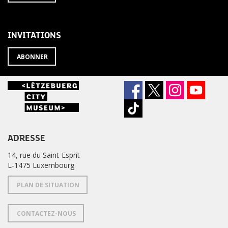
À
désabonner
LA
de
NEWSLETTER
la
newsletter
INVITATIONS
?
ABONNER
ADRESSE
14, rue du Saint-Esprit
L-1475 Luxembourg
PLAN DE SITUATION
CONTACTEZ-NOUS