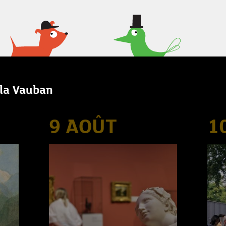
lla Vauban
9 AOÛT
1