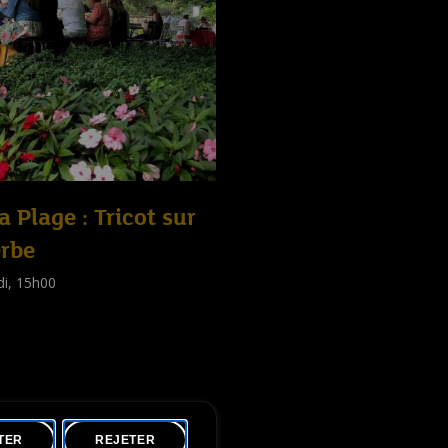
la Plage : Tricot sur
erbe
di, 15h00
shop
tes
)
TER
REJETER