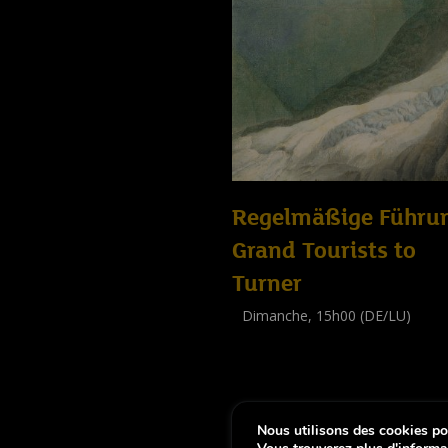
Regelmäßige Führu
Grand Tourists to
Turner
Dimanche, 15h00 (DE/LU)
Visite guidée
(
Tout public
)
Nous utilisons des cookies pou
-
Notice légale
Déclaration d’accessibi