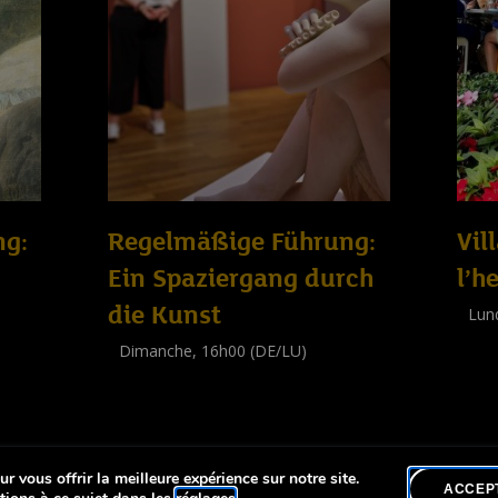
ng:
Regelmäßige Führung:
Vil
Ein Spaziergang durch
l’h
die Kunst
Lun
Work
Dimanche, 16h00 (DE/LU)
(
Adul
Visite guidée
(
Tout public
)
r vous offrir la meilleure expérience sur notre site.
lité
ACCEP