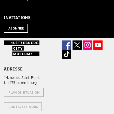
À
désabonner
LA
de
NEWSLETTER
la
newsletter
INVITATIONS
?
ABONNER
ADRESSE
14, rue du Saint-Esprit
L-1475 Luxembourg
PLAN DE SITUATION
CONTACTEZ-NOUS