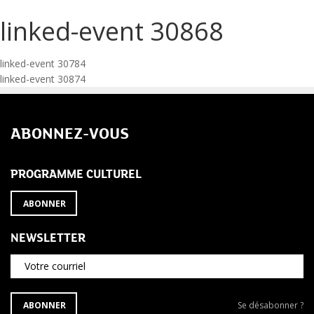
linked-event 30868
Navigation
linked-event 30784
linked-event 30874
de
l’article
ABONNEZ-VOUS
PROGRAMME CULTUREL
ABONNER
NEWSLETTER
Votre courriel
S'ABONNER
Se
ABONNER
Se désabonner ?