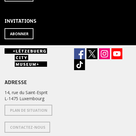
À
désabonner
LA
de
NEWSLETTER
la
newsletter
INVITATIONS
?
ABONNER
ADRESSE
14, rue du Saint-Esprit
L-1475 Luxembourg
PLAN DE SITUATION
CONTACTEZ-NOUS