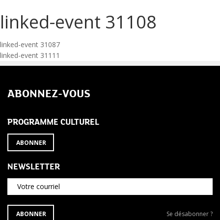
linked-event 31108
Navigation
linked-event 31087
linked-event 31111
de
l’article
ABONNEZ-VOUS
PROGRAMME CULTUREL
ABONNER
NEWSLETTER
Votre courriel
S'ABONNER
Se
ABONNER
Se désabonner ?