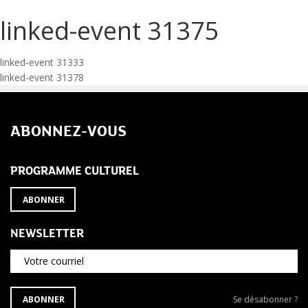
linked-event 31375
Navigation
linked-event 31333
linked-event 31378
de
l’article
ABONNEZ-VOUS
PROGRAMME CULTUREL
ABONNER
NEWSLETTER
Votre courriel
S'ABONNER
Se
ABONNER
Se désabonner ?