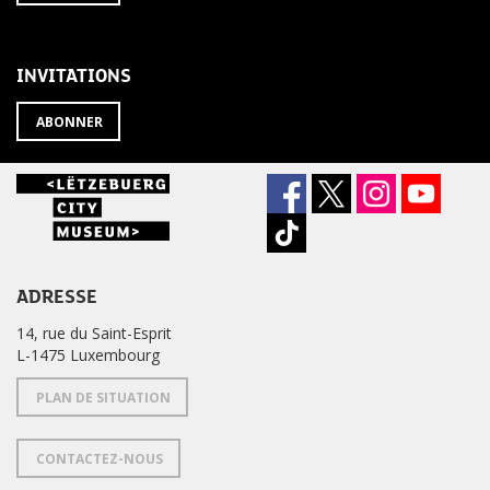
À
désabonner
LA
de
NEWSLETTER
la
newsletter
INVITATIONS
?
ABONNER
ADRESSE
14, rue du Saint-Esprit
L-1475 Luxembourg
PLAN DE SITUATION
CONTACTEZ-NOUS