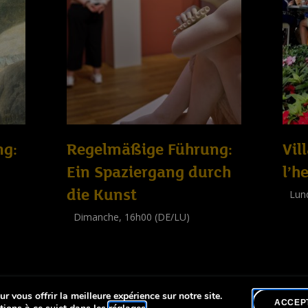
ng:
Regelmäßige Führung:
Vil
Ein Spaziergang durch
l’h
die Kunst
Lun
Work
Dimanche, 16h00 (DE/LU)
(
Adul
Visite guidée
(
Tout public
)
r vous offrir la meilleure expérience sur notre site.
lité
ACCEP