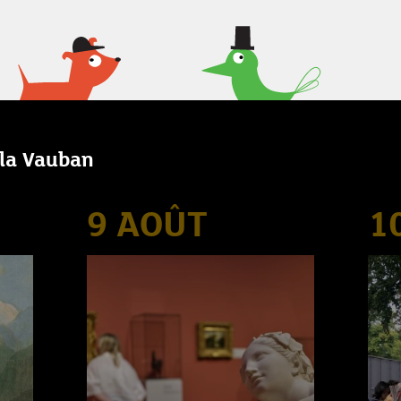
lla Vauban
9 AOÛT
1