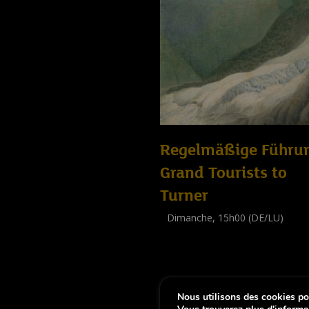
Regelmäßige Führu
Grand Tourists to
Turner
Dimanche, 15h00 (DE/LU)
Visite guidée
(
Tout public
)
Nous utilisons des cookies pou
-
Notice légale
Déclaration d’accessibi