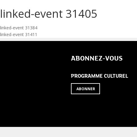
linked-event 31405
Navigation
linked-event 31384
linked-event 31411
de
l’article
ABONNEZ-VOUS
PROGRAMME CULTUREL
ABONNER