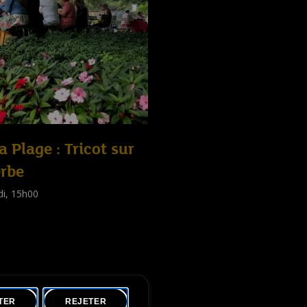
la Plage : Tricot sur
erbe
di, 15h00
shop
tes
)
TER
REJETER