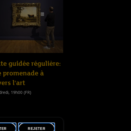
ite guidée régulière:
e promenade à
vers l'art
redi, 19h00 (FR)
e guidée
public
)
TER
REJETER