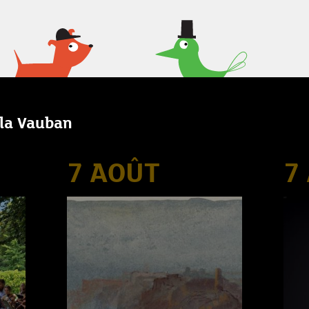
lla Vauban
7 AOÛT
7