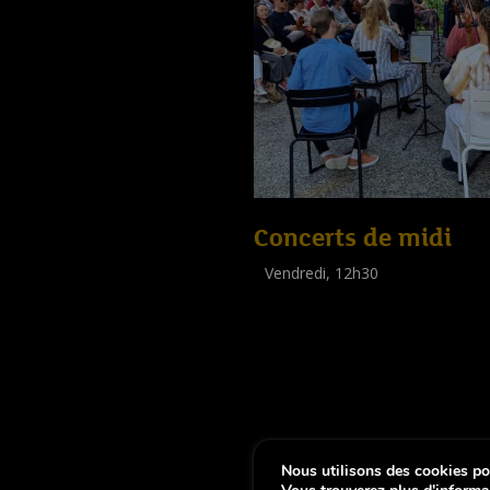
Concerts de midi
Vendredi, 12h30
(
Tout public
)
Nous utilisons des cookies pou
-
Notice légale
Déclaration d’accessibi