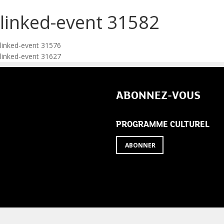
linked-event 31582
Navigation
linked-event 31576
linked-event 31627
de
l’article
ABONNEZ-VOUS
PROGRAMME CULTUREL
ABONNER