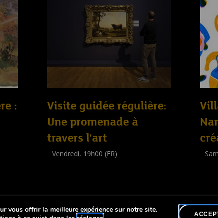
re :
Visite guidée régulière:
Vil
Une promenade à
Nan
travers l'art
cré
Vendredi, 19h00 (FR)
Sam
Visite guidée
Work
(
Tout public
)
(
Enfa
r vous offrir la meilleure expérience sur notre site.
lité
ACCEP