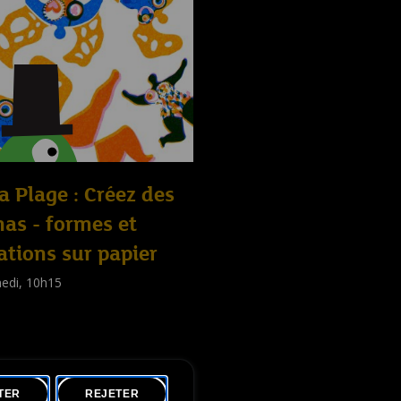
la Plage : Créez des
as - formes et
ations sur papier
edi, 10h15
shop
nts
,
Familles
,
Adultes
)
TER
REJETER