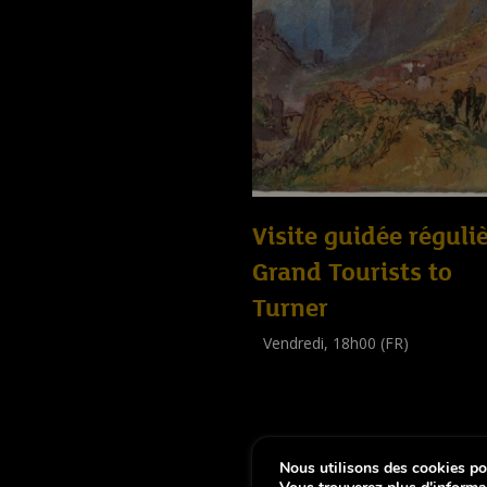
Visite guidée réguliè
Grand Tourists to
Turner
Vendredi, 18h00 (FR)
Visite guidée
(
Tout public
)
Nous utilisons des cookies pou
-
Notice légale
Déclaration d’accessibi