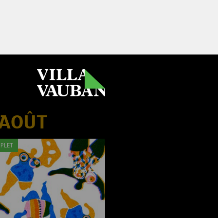
 AOÛT
PLET