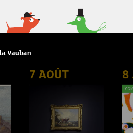
lla Vauban
7 AOÛT
8
COM