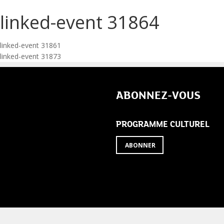
linked-event 31864
Navigation
linked-event 31861
linked-event 31873
de
l’article
ABONNEZ-VOUS
PROGRAMME CULTUREL
ABONNER