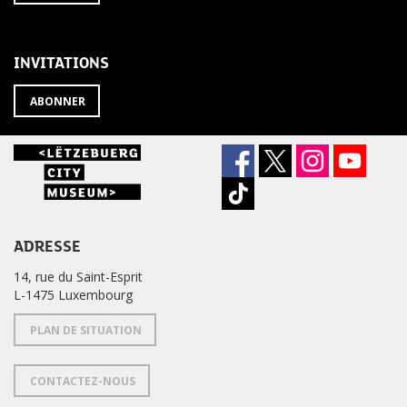
À
désabonner
LA
de
NEWSLETTER
la
newsletter
INVITATIONS
?
ABONNER
ADRESSE
14, rue du Saint-Esprit
L-1475 Luxembourg
PLAN DE SITUATION
CONTACTEZ-NOUS