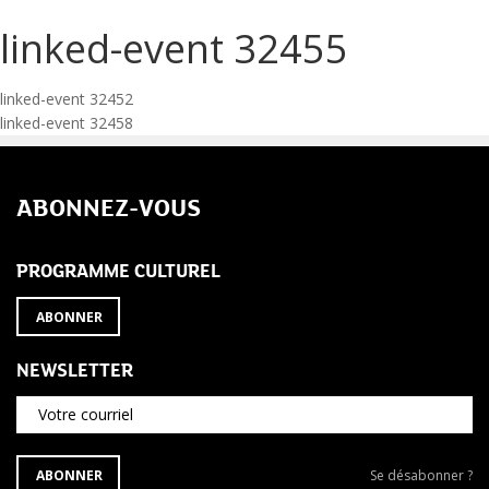
linked-event 32455
Navigation
linked-event 32452
linked-event 32458
de
l’article
ABONNEZ-VOUS
PROGRAMME CULTUREL
ABONNER
NEWSLETTER
Votre courriel
S'ABONNER
Se
ABONNER
Se désabonner ?