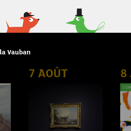
lla Vauban
7 AOÛT
8
COM