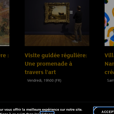
re :
Visite guidée régulière:
Vil
Une promenade à
Nan
travers l'art
cré
Vendredi, 19h00 (FR)
Sam
Visite guidée
Work
(
Tout public
)
(
Enfa
r vous offrir la meilleure expérience sur notre site.
lité
ACCEP