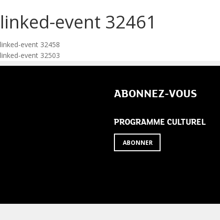
linked-event 32461
Navigation
linked-event 32458
linked-event 32503
de
l’article
ABONNEZ-VOUS
PROGRAMME CULTUREL
ABONNER