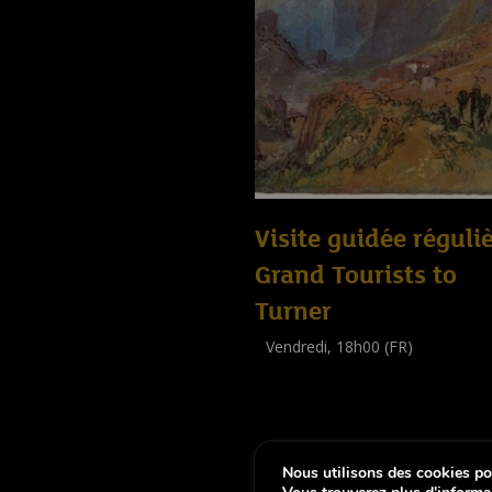
Visite guidée réguliè
Grand Tourists to
Turner
Vendredi, 18h00 (FR)
Visite guidée
(
Tout public
)
Nous utilisons des cookies pou
-
Notice légale
Déclaration d’accessibi