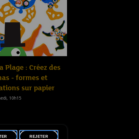
la Plage : Créez des
as - formes et
ations sur papier
edi, 10h15
shop
nts
,
Familles
,
Adultes
)
TER
REJETER