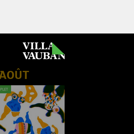
 AOÛT
PLET