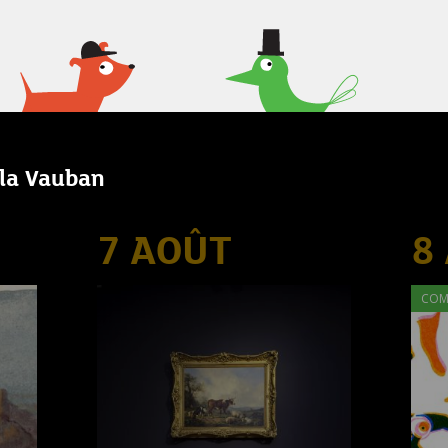
lla Vauban
7 AOÛT
8
COM