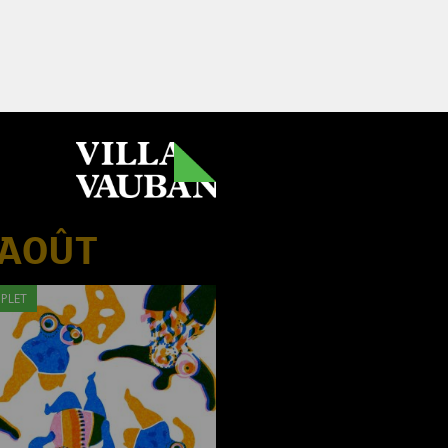
 AOÛT
PLET