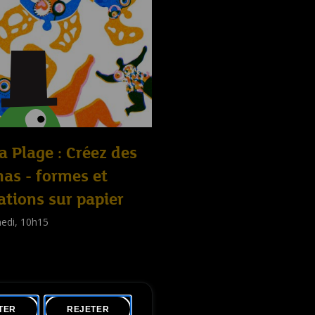
la Plage : Créez des
as - formes et
ations sur papier
edi, 10h15
shop
nts
,
Familles
,
Adultes
)
TER
REJETER