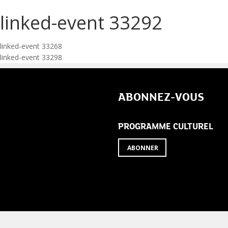
linked-event 33292
Navigation
linked-event 33268
linked-event 33298
de
l’article
ABONNEZ-VOUS
PROGRAMME CULTUREL
ABONNER