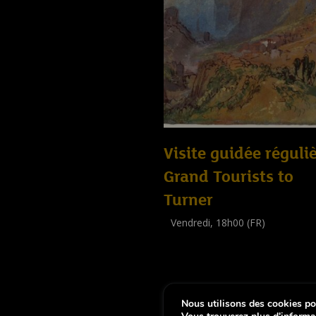
Visite guidée réguliè
Grand Tourists to
Turner
Vendredi, 18h00 (FR)
Visite guidée
(
Tout public
)
Nous utilisons des cookies pou
-
Notice légale
Déclaration d’accessibi