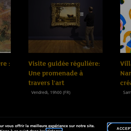
re :
Visite guidée régulière:
Vil
Une promenade à
Nan
travers l'art
cré
Vendredi, 19h00 (FR)
Sam
Visite guidée
Work
(
Tout public
)
(
Enfa
r vous offrir la meilleure expérience sur notre site.
lité
ACCEP