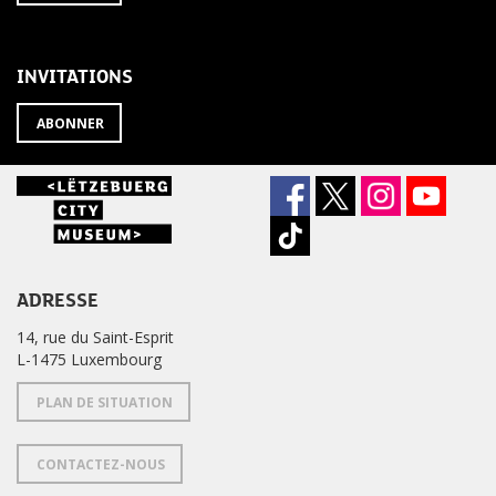
À
désabonner
LA
de
NEWSLETTER
la
newsletter
INVITATIONS
?
ABONNER
ADRESSE
14, rue du Saint-Esprit
L-1475 Luxembourg
PLAN DE SITUATION
CONTACTEZ-NOUS