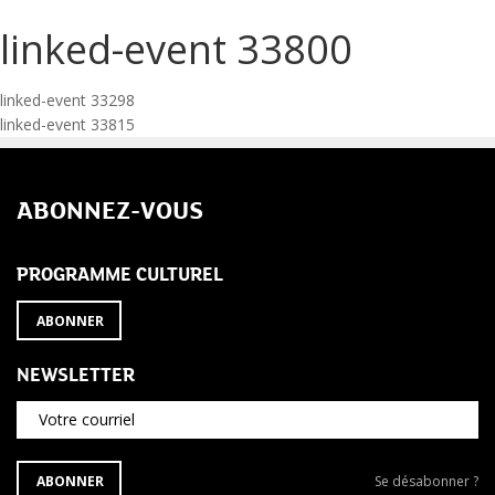
linked-event 33800
Navigation
linked-event 33298
linked-event 33815
de
l’article
ABONNEZ-VOUS
PROGRAMME CULTUREL
ABONNER
NEWSLETTER
Votre courriel
S'ABONNER
Se
ABONNER
Se désabonner ?