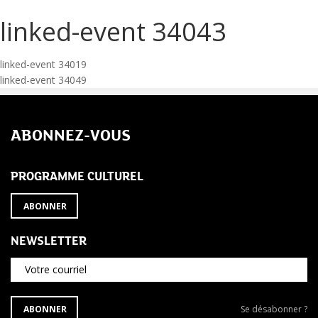
linked-event 34043
Navigation
linked-event 34019
linked-event 34049
de
l’article
ABONNEZ-VOUS
PROGRAMME CULTUREL
ABONNER
NEWSLETTER
Votre courriel
S'ABONNER
Se
ABONNER
Se désabonner ?