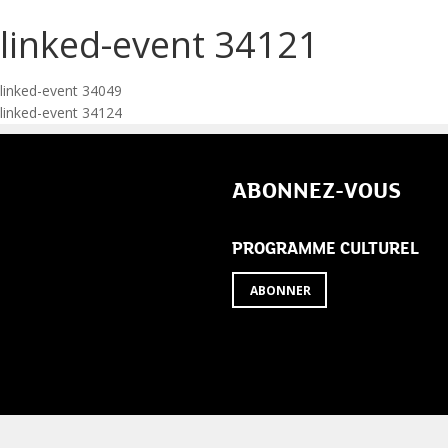
linked-event 34121
Navigation
linked-event 34049
linked-event 34124
de
l’article
ABONNEZ-VOUS
PROGRAMME CULTUREL
ABONNER