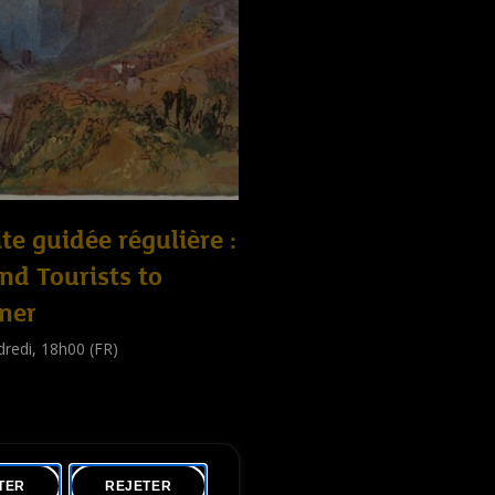
ite guidée régulière :
nd Tourists to
ner
redi, 18h00 (FR)
e guidée
public
)
TER
REJETER