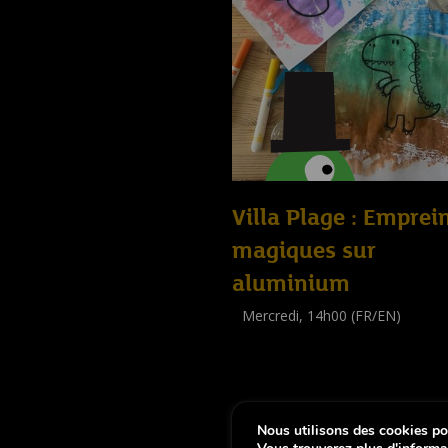
Villa Plage : Emprei
magiques sur
aluminium
Mercredi, 14h00 (FR/EN)
Workshop
(
Enfants
)
Nous utilisons des cookies pou
-
Notice légale
Déclaration d’accessibi