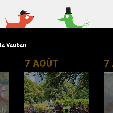
lla Vauban
7 AOÛT
7