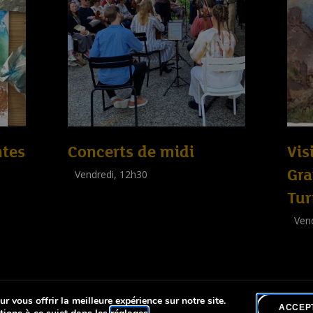
ntes
Concerts de midi
Vis
Gra
Vendredi, 12h30
(
Tout public
)
Tur
Vend
Visit
(
Tout 
r vous offrir la meilleure expérience sur notre site.
lité
ACCEP