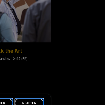
k the Art
anche, 10h15 (FR)
e guidée
public
)
TER
REJETER