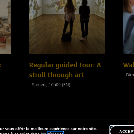
:
Regular guided tour: A
Wal
stroll through art
Dim
Visit
Samedi, 16h00 (EN)
(
Tout 
Visite guidée
(
Tout public
)
r vous offrir la meilleure expérience sur notre site.
lité
ACCEP