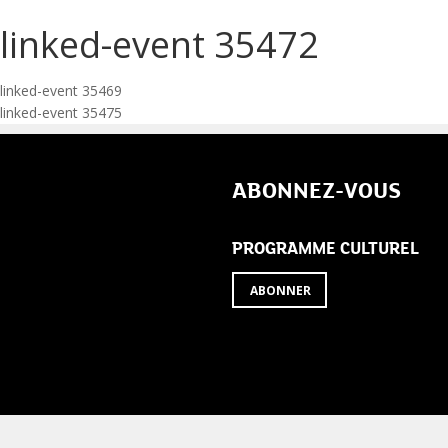
linked-event 35472
Navigation
linked-event 35469
linked-event 35475
de
l’article
ABONNEZ-VOUS
PROGRAMME CULTUREL
ABONNER