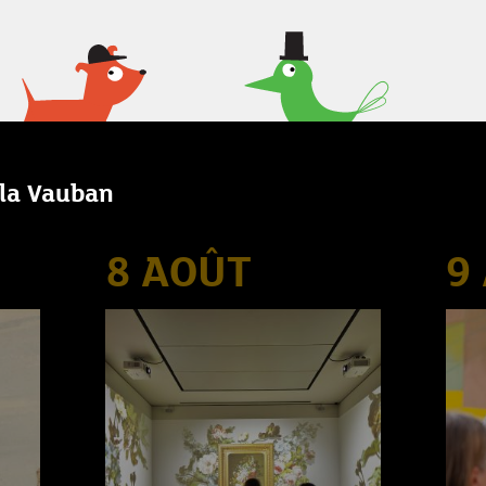
lla Vauban
8 AOÛT
9