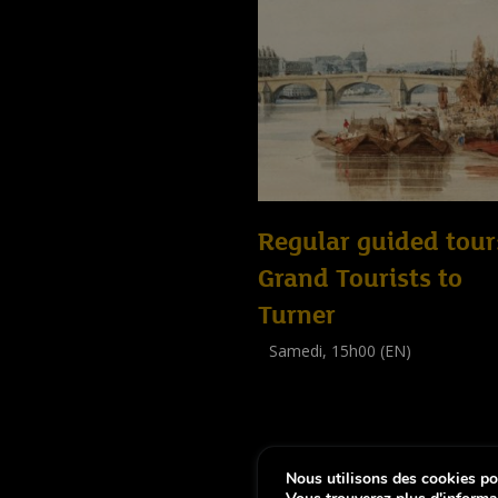
Regular guided tour
Grand Tourists to
Turner
Samedi, 15h00 (EN)
Visite guidée
(
Tout public
)
Nous utilisons des cookies pou
-
Notice légale
Déclaration d’accessibi