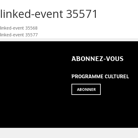
linked-event 35571
Navigation
linked-event 35568
linked-event 35577
de
l’article
ABONNEZ-VOUS
PROGRAMME CULTUREL
ABONNER