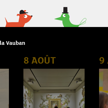
lla Vauban
8 AOÛT
9