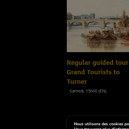
Regular guided tour
Grand Tourists to
Turner
Samedi, 15h00 (EN)
Visite guidée
(
Tout public
)
Nous utilisons des cookies pou
-
Notice légale
Déclaration d’accessibi