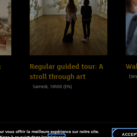
:
Regular guided tour: A
Wal
stroll through art
Dim
Visit
Samedi, 16h00 (EN)
(
Tout 
Visite guidée
(
Tout public
)
r vous offrir la meilleure expérience sur notre site.
lité
ACCEP