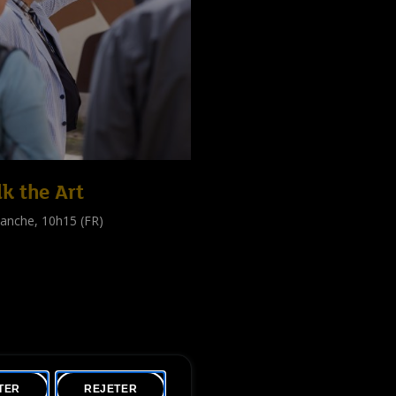
k the Art
anche, 10h15 (FR)
e guidée
public
)
TER
REJETER