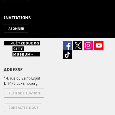
À
désabonner
LA
de
NEWSLETTER
la
newsletter
INVITATIONS
?
ABONNER
ADRESSE
14, rue du Saint-Esprit
L-1475 Luxembourg
PLAN DE SITUATION
CONTACTEZ-NOUS