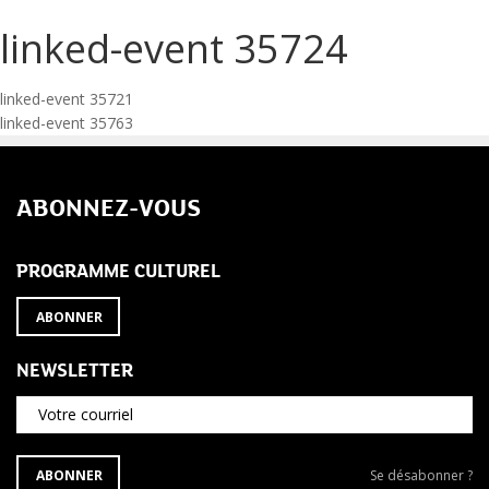
linked-event 35724
Navigation
linked-event 35721
linked-event 35763
de
l’article
ABONNEZ-VOUS
PROGRAMME CULTUREL
ABONNER
NEWSLETTER
Votre courriel
S'ABONNER
Se
ABONNER
Se désabonner ?