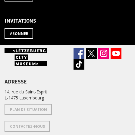
À
désabonner
LA
de
NEWSLETTER
la
newsletter
INVITATIONS
?
ABONNER
ADRESSE
14, rue du Saint-Esprit
L-1475 Luxembourg
PLAN DE SITUATION
CONTACTEZ-NOUS