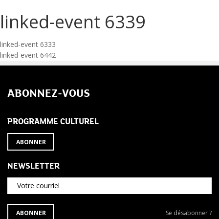
linked-event 6339
Navigation
linked-event 6333
linked-event 6442
de
l’article
ABONNEZ-VOUS
PROGRAMME CULTUREL
ABONNER
NEWSLETTER
Votre courriel
S'ABONNER
Se
ABONNER
Se désabonner ?