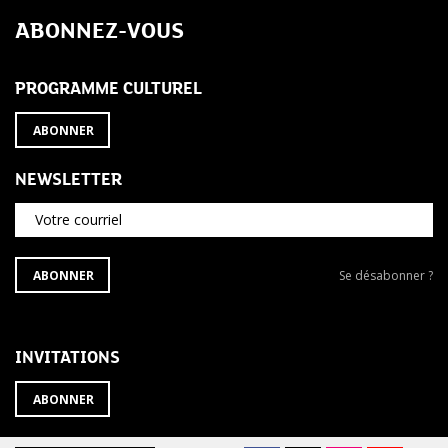
de
ABONNEZ-VOUS
l’article
PROGRAMME CULTUREL
ABONNER
NEWSLETTER
Votre courriel
S'ABONNER
Se
ABONNER
Se désabonner ?
À
désabonner
LA
de
NEWSLETTER
la
newsletter
INVITATIONS
?
ABONNER