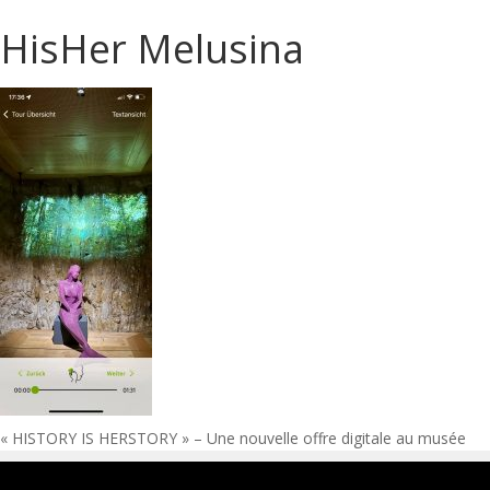
HisHer Melusina
Navigation
« HISTORY IS HERSTORY » – Une nouvelle offre digitale au musée