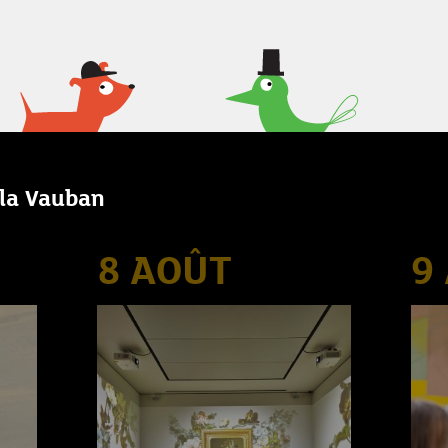
lla Vauban
8 AOÛT
9