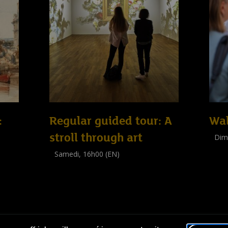
:
Regular guided tour: A
Wal
stroll through art
Dim
Visit
Samedi, 16h00 (EN)
(
Tout 
Visite guidée
(
Tout public
)