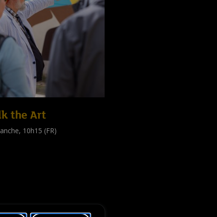
k the Art
anche, 10h15 (FR)
e guidée
public
)