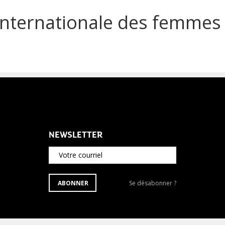
internationale des femmes
NEWSLETTER
Votre courriel
S'ABONNER
Se
ABONNER
Se désabonner ?
À
désabonner
LA
de
NEWSLETTER
la
newsletter