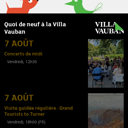
Quoi de neuf à la Villa
Vauban
7 AOÛT
Concerts de midi
Vendredi, 12h30
(
Tout public
)
7 AOÛT
Visite guidée régulière : Grand
Tourists to Turner
Vendredi, 18h00 (FR)