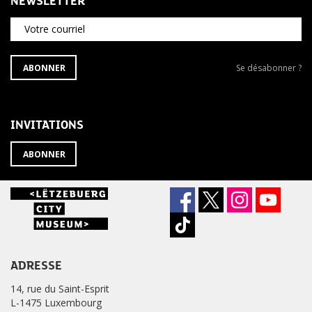
NEWSLETTER
Votre courriel
S'ABONNER
Se
ABONNER
Se désabonner ?
À
désabonner
LA
de
NEWSLETTER
la
newsletter
INVITATIONS
?
ABONNER
ADRESSE
14, rue du Saint-Esprit
L-1475 Luxembourg