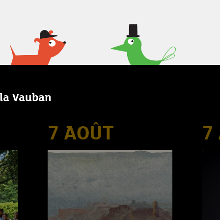
lla Vauban
7 AOÛT
7