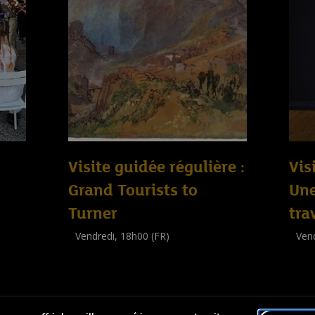
Visite guidée régulière :
Vis
Grand Tourists to
Un
Turner
tra
Vendredi, 18h00 (FR)
Vend
Visite guidée
Visit
(
Tout public
)
(
Tout 