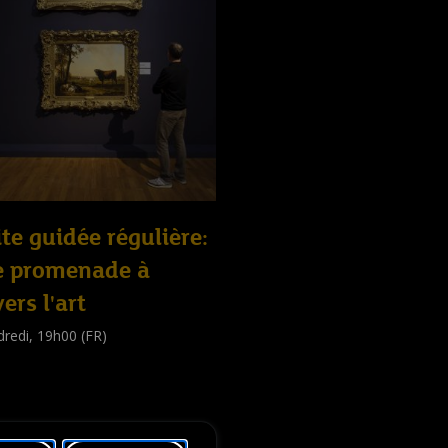
ite guidée régulière:
e promenade à
vers l'art
redi, 19h00 (FR)
e guidée
public
)