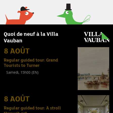
Quoi de neuf à la Villa
Vauban
8 AOÛT
Regular guided tour: Grand
Tourists to Turner
Samedi, 15h00 (EN)
Visite guidée
(
Tout public
)
8 AOÛT
Regular guided tour: A stroll