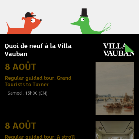
Quoi de neuf à la Villa
Vauban
8 AOÛT
Regular guided tour: Grand
Tourists to Turner
Samedi, 15h00 (EN)
Visite guidée
(
Tout public
)
8 AOÛT
Regular guided tour: A stroll