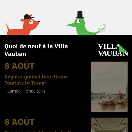
Quoi de neuf à la Villa
Vauban
8 AOÛT
Regular guided tour: Grand
Tourists to Turner
Samedi, 15h00 (EN)
Visite guidée
(
Tout public
)
8 AOÛT