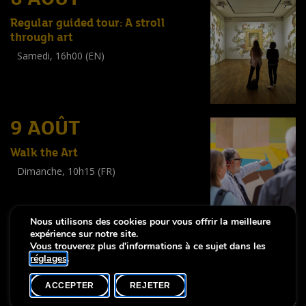
Regular guided tour: A stroll
through art
Samedi, 16h00 (EN)
Visite guidée
(
Tout public
)
9 AOÛT
Walk the Art
Dimanche, 10h15 (FR)
Visite guidée
(
Tout public
)
Nous utilisons des cookies pour vous offrir la meilleure
expérience sur notre site.
Vous trouverez plus d'informations à ce sujet dans les
réglages
.
-
Notice légale
Déclaration d’accessibilité
ACCEPTER
REJETER
Copyright © 2026, Lëtzebuerg City Museum. Tous droits réservés
made by Apart