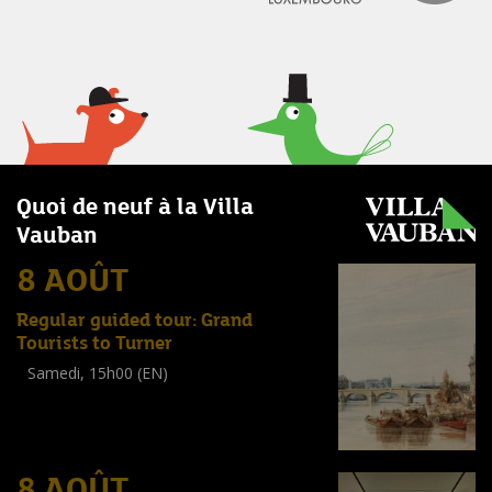
Quoi de neuf à la Villa
Vauban
8 AOÛT
Regular guided tour: Grand
Tourists to Turner
Samedi, 15h00 (EN)
Visite guidée
(
Tout public
)
8 AOÛT