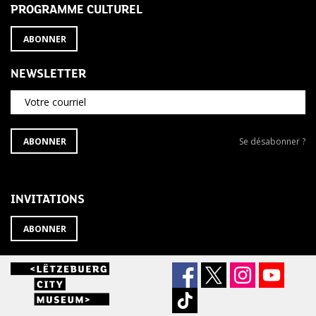
PROGRAMME CULTUREL
ABONNER
NEWSLETTER
Votre courriel
S'ABONNER
Se
ABONNER
Se désabonner ?
À
désabonner
LA
de
NEWSLETTER
la
newsletter
INVITATIONS
?
ABONNER