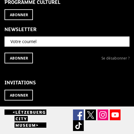
PROGRAMME CULTUREL
ABONNER
NEWSLETTER
Votre courriel
S'ABONNER
Se
ABONNER
Se désabonner ?
À
désabonner
LA
de
NEWSLETTER
la
newsletter
INVITATIONS
?
ABONNER