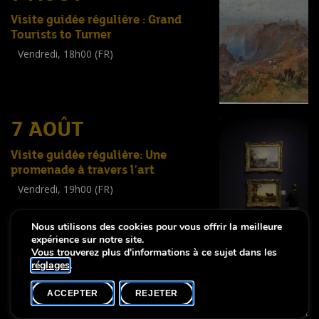
Visite guidée régulière : Grand
Tourists to Turner
Vendredi, 18h00 (FR)
Visite guidée
(
Tout public
)
7 AOÛT
Visite guidée régulière: Une
promenade à travers l'art
Vendredi, 19h00 (FR)
Visite guidée
(
Tout public
)
Nous utilisons des cookies pour vous offrir la meilleure
expérience sur notre site.
Vous trouverez plus d'informations à ce sujet dans les
réglages
.
-
Notice légale
Déclaration d’accessibilité
ACCEPTER
REJETER
Copyright © 2026, Lëtzebuerg City Museum. Tous droits réservés
made by Apart