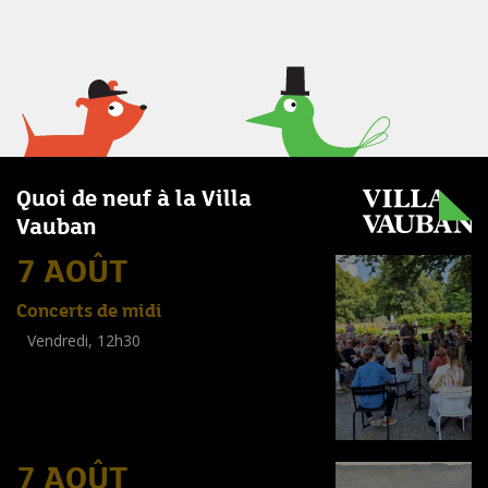
Quoi de neuf à la Villa
Vauban
7 AOÛT
Concerts de midi
Vendredi, 12h30
(
Tout public
)
7 AOÛT