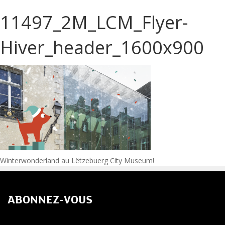
11497_2M_LCM_Flyer-
Hiver_header_1600x900
Navigation
Winterwonderland au Lëtzebuerg City Museum!
de
ABONNEZ-VOUS
l’article