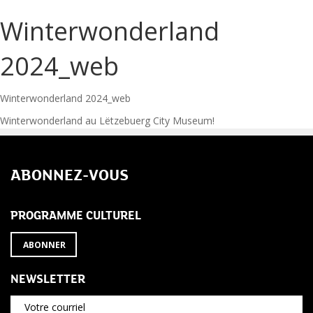
Winterwonderland
2024_web
Winterwonderland 2024_web
Navigation
Winterwonderland au Lëtzebuerg City Museum!
de
ABONNEZ-VOUS
l’article
PROGRAMME CULTUREL
ABONNER
NEWSLETTER
Votre courriel