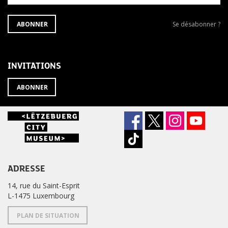
S'ABONNER
Se
ABONNER
Se désabonner ?
À
désabonner
LA
de
NEWSLETTER
la
newsletter
INVITATIONS
?
ABONNER
ADRESSE
14, rue du Saint-Esprit
L-1475 Luxembourg
PLAN DE SITUATION