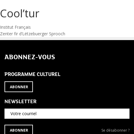
Cool’tur
Navigation
Institut Français
Zenter fir d’Lëtzebuerger Sprooch
de
l’article
ABONNEZ-VOUS
PROGRAMME CULTUREL
ABONNER
NEWSLETTER
Votre courriel
S'ABONNER
Se
ABONNER
Se désabonner ?