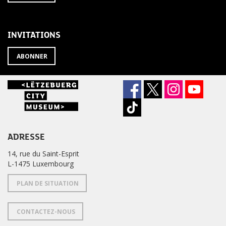
À
désabonner
LA
de
NEWSLETTER
la
newsletter
INVITATIONS
?
ABONNER
ADRESSE
14, rue du Saint-Esprit
L-1475 Luxembourg
PLAN DE SITUATION
CONTACTEZ-NOUS