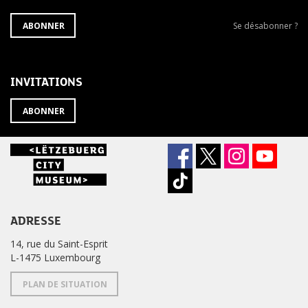
S'ABONNER
Se
ABONNER
Se désabonner ?
À
désabonner
LA
de
NEWSLETTER
la
newsletter
INVITATIONS
?
ABONNER
ADRESSE
14, rue du Saint-Esprit
L-1475 Luxembourg
PLAN DE SITUATION