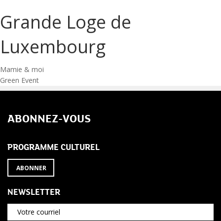
Grande Loge de
Luxembourg
Navigation
Mamie & moi
Green Event
de
l’article
ABONNEZ-VOUS
PROGRAMME CULTUREL
ABONNER
NEWSLETTER
Votre courriel