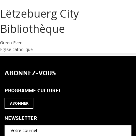
Lëtzebuerg City
Bibliothèque
Navigation
Green Event
Eglise catholique
de
l’article
ABONNEZ-VOUS
PROGRAMME CULTUREL
ABONNER
NEWSLETTER
Votre courriel