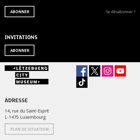
S'ABONNER
Se
ABONNER
Se désabonner ?
À
désabonner
LA
de
NEWSLETTER
la
newsletter
INVITATIONS
?
ABONNER
ADRESSE
14, rue du Saint-Esprit
L-1475 Luxembourg
PLAN DE SITUATION