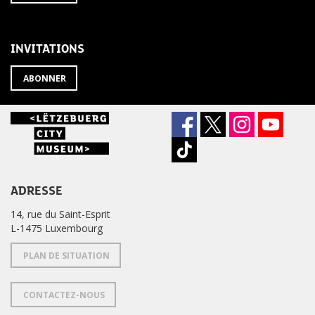
À
désabonner
LA
de
NEWSLETTER
la
newsletter
INVITATIONS
?
ABONNER
ADRESSE
14, rue du Saint-Esprit
L-1475 Luxembourg
PLAN DE SITUATION
CONTACTEZ-NOUS