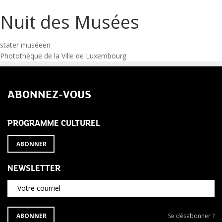
Nuit des Musées
Navigation
stater muséeën
Photothèque de la Ville de Luxembourg
de
l’article
ABONNEZ-VOUS
PROGRAMME CULTUREL
ABONNER
NEWSLETTER
Votre courriel
S'ABONNER
Se
ABONNER
Se désabonner ?