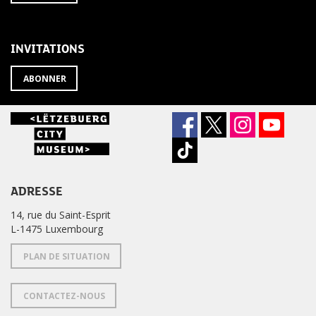
À
désabonner
LA
de
NEWSLETTER
la
newsletter
INVITATIONS
?
ABONNER
ADRESSE
14, rue du Saint-Esprit
L-1475 Luxembourg
PLAN DE SITUATION
CONTACTEZ-NOUS