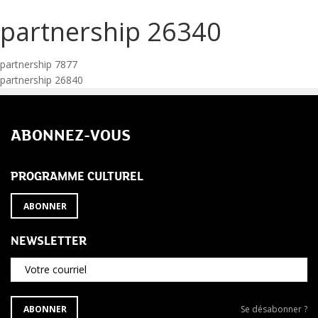
partnership 26340
Navigation
partnership 7877
partnership 26840
de
l’article
ABONNEZ-VOUS
PROGRAMME CULTUREL
ABONNER
NEWSLETTER
Votre courriel
S'ABONNER
Se
ABONNER
Se désabonner ?