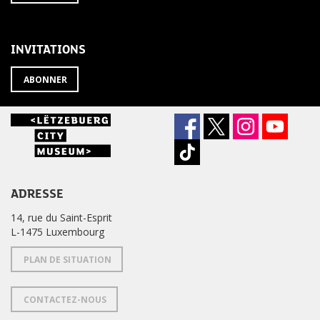
À
désabonner
LA
de
NEWSLETTER
la
newsletter
INVITATIONS
?
ABONNER
ADRESSE
14, rue du Saint-Esprit
L-1475 Luxembourg
PLAN DE SITUATION
CONTACTEZ-NOUS