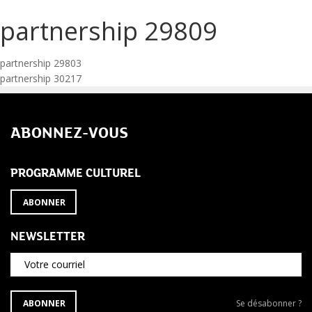
partnership 29809
Navigation
partnership 29803
partnership 30217
de
l’article
ABONNEZ-VOUS
PROGRAMME CULTUREL
ABONNER
NEWSLETTER
Votre courriel
S'ABONNER
Se
ABONNER
Se désabonner ?