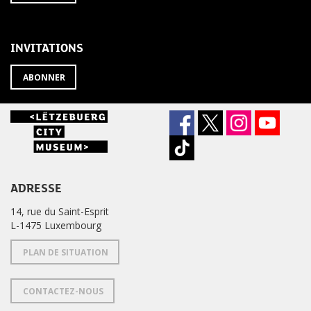
À
désabonner
LA
de
NEWSLETTER
la
newsletter
INVITATIONS
?
ABONNER
ADRESSE
14, rue du Saint-Esprit
L-1475 Luxembourg
PLAN DE SITUATION
CONTACTEZ-NOUS