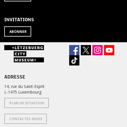
À
désabonner
LA
de
NEWSLETTER
la
newsletter
INVITATIONS
?
ABONNER
ADRESSE
14, rue du Saint-Esprit
L-1475 Luxembourg
PLAN DE SITUATION
CONTACTEZ-NOUS