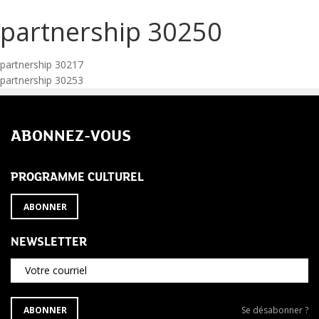
partnership 30250
Navigation
partnership 30217
partnership 30253
de
l’article
ABONNEZ-VOUS
PROGRAMME CULTUREL
ABONNER
NEWSLETTER
Votre courriel
S'ABONNER
Se
ABONNER
Se désabonner ?