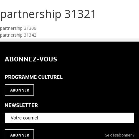
partnership 31321
Navigation
partnership 31306
partnership 31342
de
l’article
ABONNEZ-VOUS
PROGRAMME CULTUREL
ABONNER
NEWSLETTER
Votre courriel
S'ABONNER
Se
ABONNER
Se désabonner ?