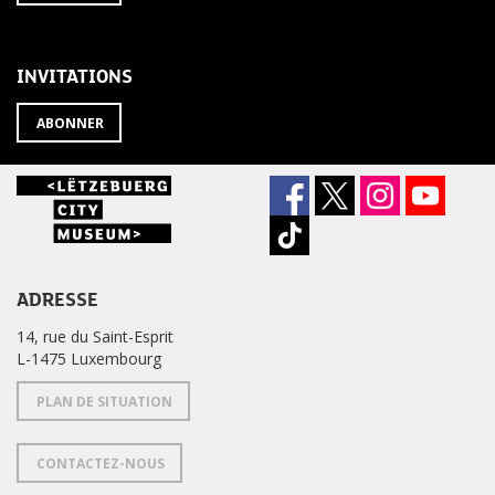
À
désabonner
LA
de
NEWSLETTER
la
newsletter
INVITATIONS
?
ABONNER
ADRESSE
14, rue du Saint-Esprit
L-1475 Luxembourg
PLAN DE SITUATION
CONTACTEZ-NOUS