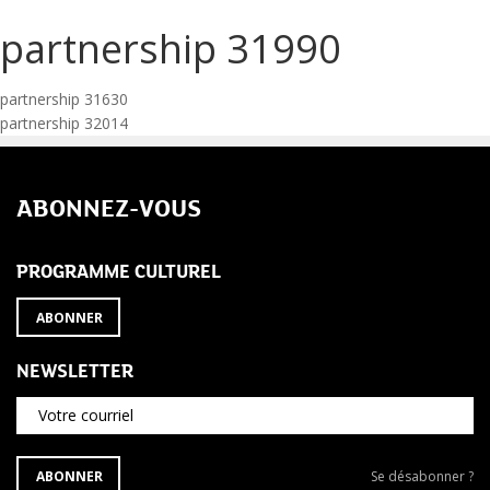
partnership 31990
Navigation
partnership 31630
partnership 32014
de
l’article
ABONNEZ-VOUS
PROGRAMME CULTUREL
ABONNER
NEWSLETTER
Votre courriel
S'ABONNER
Se
ABONNER
Se désabonner ?