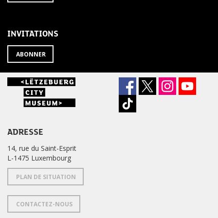
À
désabonner
LA
de
NEWSLETTER
la
newsletter
INVITATIONS
?
ABONNER
ADRESSE
14, rue du Saint-Esprit
L-1475 Luxembourg
PLAN DE SITUATION
CONTACTEZ-NOUS