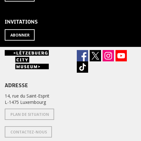
À
désabonner
LA
de
NEWSLETTER
la
newsletter
INVITATIONS
?
ABONNER
ADRESSE
14, rue du Saint-Esprit
L-1475 Luxembourg
PLAN DE SITUATION
CONTACTEZ-NOUS