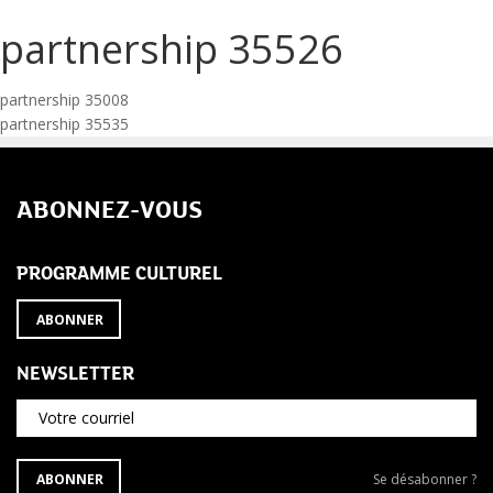
partnership 35526
Navigation
partnership 35008
partnership 35535
de
l’article
ABONNEZ-VOUS
PROGRAMME CULTUREL
ABONNER
NEWSLETTER
Votre courriel
S'ABONNER
Se
ABONNER
Se désabonner ?